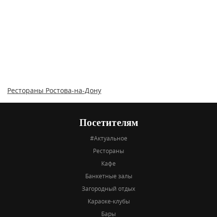
Рестораны Ростова-на-Дону
Посетителям
#Актуальное
Рестораны
Кафе
Банкетные залы
Загородный отдых
Караоке-клубы
Бары