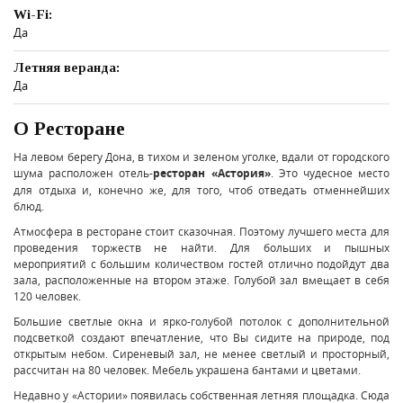
Wi-Fi:
Да
Летняя веранда:
Да
О Ресторане
На левом берегу Дона, в тихом и зеленом уголке, вдали от городского
шума расположен отель-
ресторан «Астория»
. Это чудесное место
для отдыха и, конечно же, для того, чтоб отведать отменнейших
блюд.
Атмосфера в ресторане стоит сказочная. Поэтому лучшего места для
проведения торжеств не найти. Для больших и пышных
мероприятий с большим количеством гостей отлично подойдут два
зала, расположенные на втором этаже. Голубой зал вмещает в себя
120 человек.
Большие светлые окна и ярко-голубой потолок с дополнительной
подсветкой создают впечатление, что Вы сидите на природе, под
открытым небом. Сиреневый зал, не менее светлый и просторный,
рассчитан на 80 человек. Мебель украшена бантами и цветами.
Недавно у «Астории» появилась собственная летняя площадка. Сюда