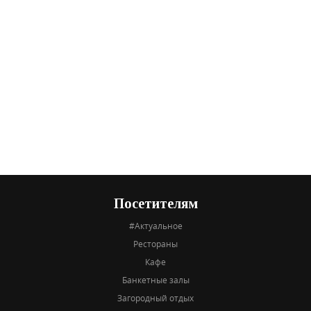
Посетителям
#Актуальное
Рестораны
Кафе
Банкетные залы
Загородный отдых